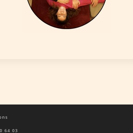
ons
0 64 03