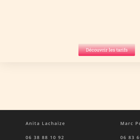
Découvrir les tarifs
Anita Lachaize
Marc P
06 38 88 10 92
06 83 6